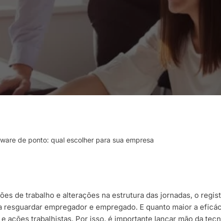
tware de ponto: qual escolher para sua empresa
s de trabalho e alterações na estrutura das jornadas, o regist
 resguardar empregador e empregado. E quanto maior a eficác
e ações trabalhistas. Por isso, é importante lançar mão da tec