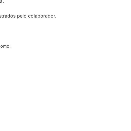
a.
istrados pelo colaborador.
como: