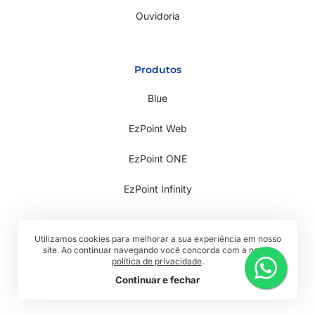
Ouvidoria
Produtos
Blue
EzPoint Web
EzPoint ONE
EzPoint Infinity
Utilizamos cookies para melhorar a sua experiência em nosso
site. Ao continuar navegando você concorda com a nossa
política de privacidade
.
Todos os direitos reservados © 2026 RwTech
Continuar e fechar
Política de Privacidade
Termos de Uso