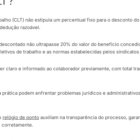
LT?
balho (CLT) não estipula um percentual fixo para o desconto do
 dedução razoável.
descontado não ultrapasse 20% do valor do benefício concedid
etivos de trabalho e as normas estabelecidas pelos sindicatos 
r claro e informado ao colaborador previamente, com total tra
prática podem enfrentar problemas jurídicos e administrativ
 o
relógio de ponto
auxiliam na transparência do processo, garan
 corretamente.