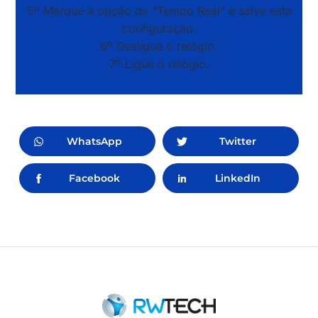
5º Marque a opção de “Tempo Real” e salve esta
configuração.
6º Desligue o relógio.
7º Ligue o relógio.
WhatsApp
Twitter
Facebook
LinkedIn