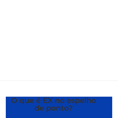
O que é EX no espelho
de ponto?