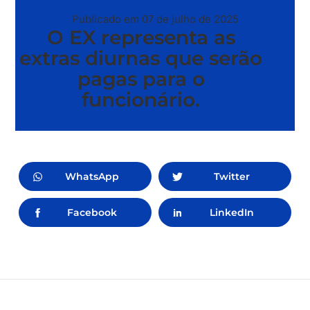
Publicado em 07 de julho de 2025
O EX representa as
extras diurnas que serão
pagas para o
funcionário.
WhatsApp
Twitter
Facebook
LinkedIn