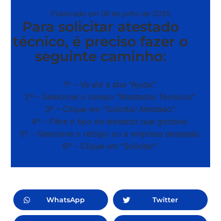
Publicado em 08 de julho de 2025
Para solicitar atestado
técnico, é preciso fazer o
seguinte caminho:
1º – Vá até a aba “Ajuda”.
2º – Selecione o campo “Atestados Técnicos”.
3º – Clique em “Solicitar Atestado”.
4º – Filtre o tipo de atestado que gostaria.
5º – Selecione o relógio ou a empresa desejada.
6º – Clique em “Solicitar”.
WhatsApp
Twitter