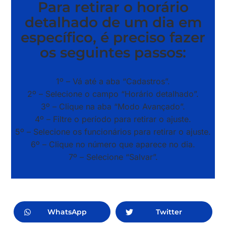
Para retirar o horário
detalhado de um dia em
específico, é preciso fazer
os seguintes passos:
1º – Vá até a aba “Cadastros”.
2º – Selecione o campo “Horário detalhado”.
3º – Clique na aba “Modo Avançado”.
4º – Filtre o período para retirar o ajuste.
5º – Selecione os funcionários para retirar o ajuste.
6º – Clique no número que aparece no dia.
7º – Selecione “Salvar”.
WhatsApp
Twitter