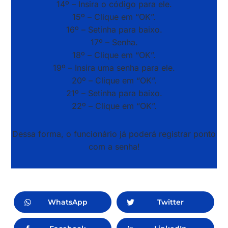
14º – Insira o código para ele.
15º – Clique em “OK”.
16º – Setinha para baixo.
17º – Senha.
18º – Clique em “OK”.
19º – Insira uma senha para ele.
20º – Clique em “OK”.
21º – Setinha para baixo.
22º – Clique em “OK”.
Dessa forma, o funcionário já poderá registrar ponto
com a senha!
WhatsApp
Twitter