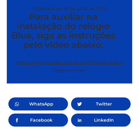
Publicado em 10 de julho de 2025
Para auxiliar na
instalação do relógio
Blue, siga as instruções
pelo vídeo abaixo:
https://www.youtube.com/shorts/QTaQtB-bUBc?
feature=share
WhatsApp
Twitter
Facebook
LinkedIn