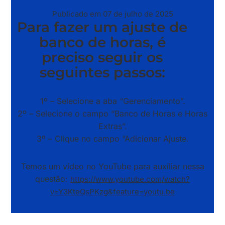
Publicado em 07 de julho de 2025
Para
fazer um ajuste de
banco de horas
, é
preciso seguir os
seguintes passos:
1º – Selecione a aba “Gerenciamento”.
2º – Selecione o campo “Banco de Horas e Horas
Extras”.
3º – Clique no campo “Adicionar Ajuste.
Temos um vídeo no YouTube para auxiliar nessa
questão:
https://www.youtube.com/watch?
v=Y3KteQsPKzg&feature=youtu.be