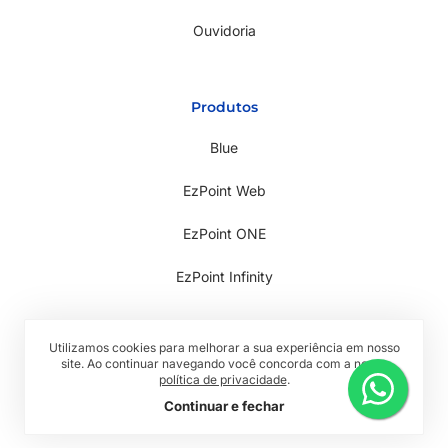
Ouvidoria
Produtos
Blue
EzPoint Web
EzPoint ONE
EzPoint Infinity
Utilizamos cookies para melhorar a sua experiência em nosso
site. Ao continuar navegando você concorda com a nossa
política de privacidade
.
Todos os direitos reservados © 2026 RwTech
Continuar e fechar
Política de Privacidade
Termos de Uso