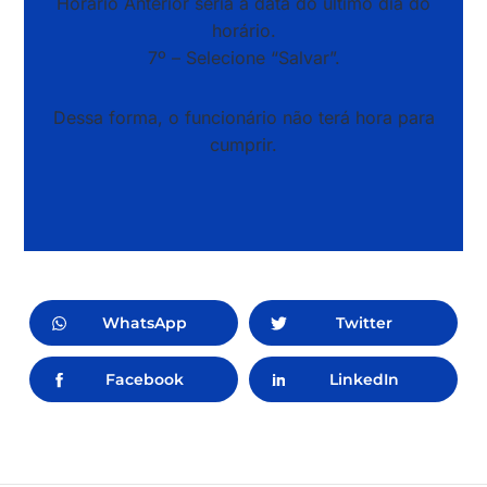
Horário Anterior seria a data do ultimo dia do
horário.
7º – Selecione “Salvar”.
Dessa forma, o funcionário não terá hora para
cumprir.
WhatsApp
Twitter
Facebook
LinkedIn