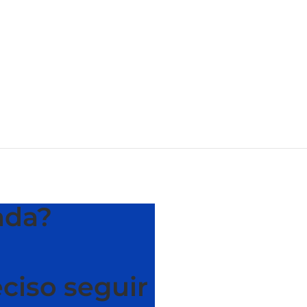
ada?
eciso seguir