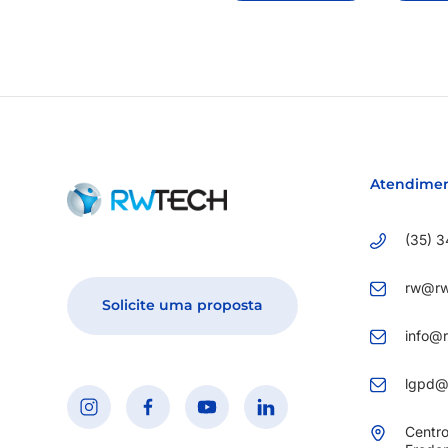
Atendime
(35) 3
rw@rw
Solicite uma proposta
info@
lgpd@
Centro