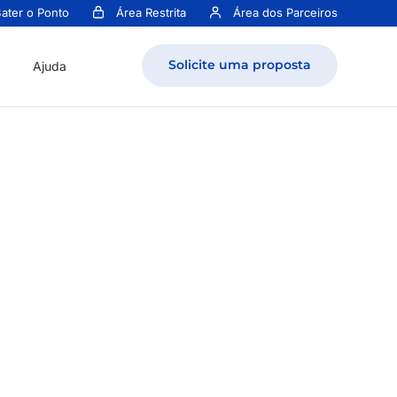
ater o Ponto
Área Restrita
Área dos Parceiros
Solicite uma proposta
Ajuda