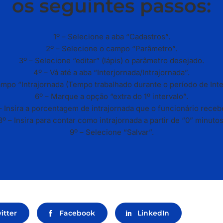
os seguintes passos:
1º – Selecione a aba “Cadastros”.
2º – Selecione o campo “Parâmetro”.
3º – Selecione “editar” (lápis) o parâmetro desejado.
4º – Vá até a aba “Interjornada/Intrajornada”.
mpo “Intrajornada (Tempo trabalhado durante o período de Inter
6º – Marque a opção “extra do 1º intervalo”.
– Insira a porcentagem de intrajornada que o funcionário receb
8º – Insira para contar como intrajornada a partir de “0” minutos
9º – Selecione “Salvar”.
itter
Facebook
LinkedIn