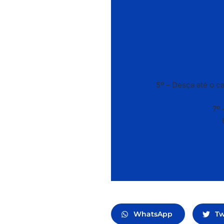
5º – Desça até o ca
7º 
WhatsApp
Tw