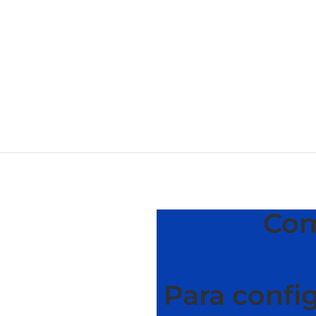
Com
Para config