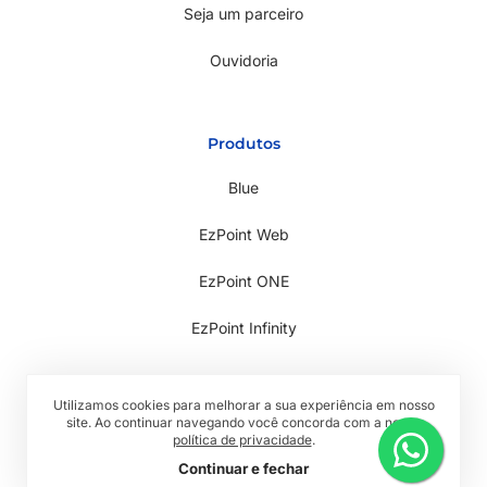
Seja um parceiro
Ouvidoria
Produtos
Blue
EzPoint Web
EzPoint ONE
EzPoint Infinity
Utilizamos cookies para melhorar a sua experiência em nosso
site. Ao continuar navegando você concorda com a nossa
política de privacidade
.
Todos os direitos reservados © 2026 RwTech
Continuar e fechar
Política de Privacidade
Termos de Uso