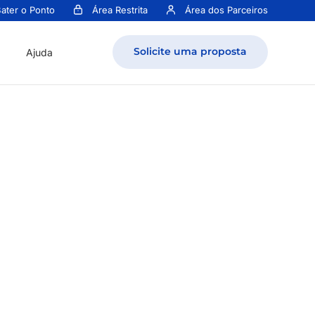
ater o Ponto
Área Restrita
Área dos Parceiros
Solicite uma proposta
Ajuda