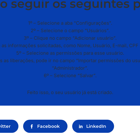
o seguir os seguintes 
1º – Selecione a aba “Configurações”.
2º – Selecione o campo “Usuários”.
3º – Clique no campo “Adicionar usuário”.
ra as informações solicitadas, como Nome, Usuário, E-mail, CPF 
5º – Selecione as permissões para esse usuário.
das as liberações, pode ir no campo “Importar permissões do usu
“Administrador”.
6º – Selecione “Salvar”.
Feito isso, o seu usuário já está criado.
itter
Facebook
LinkedIn