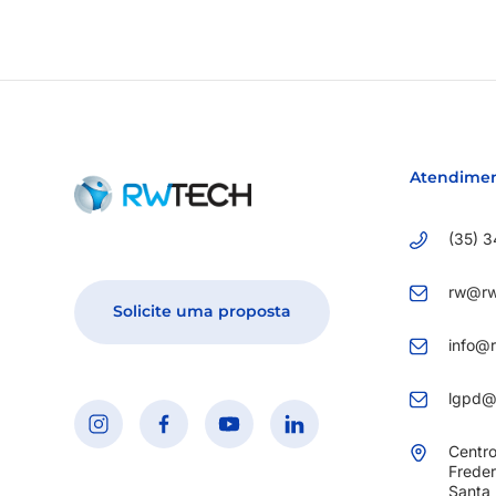
Atendime
(35) 3
rw@rw
Solicite uma proposta
info@
lgpd@
Centro
Freder
Santa 