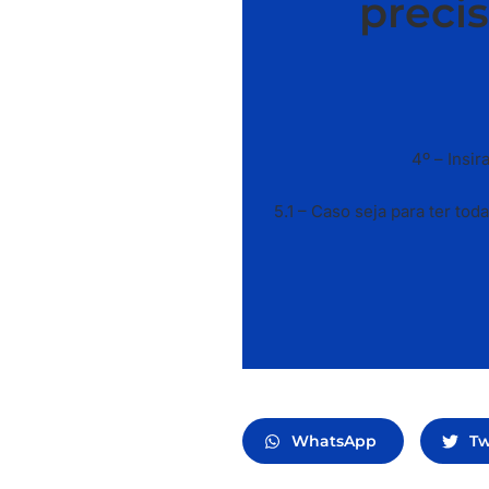
precis
4º – Insi
5.1 – Caso seja para ter to
WhatsApp
Tw