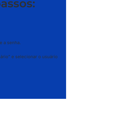
passos:
e a senha.
ário” e selecionar o usuário