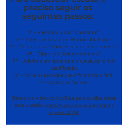
preciso seguir os
seguintes passos:
1º – Selecione a aba “Cadastros”.
2º – Selecione o campo “Horário detalhado”.
3º – Vá até a aba “Modo Escala de Revezamento”.
4º – Clique em “Adicionar Escala”.
5º – Adicione um nome para a escala para fácil
identificação.
6º – Insira os períodos que o funcionário fará.
7º – Selecione “Salvar”.
Temos um vídeo no YouTube para auxiliar sobre
essa questão:
https://www.youtube.com/watch?
v=IyaFEv0sVWI