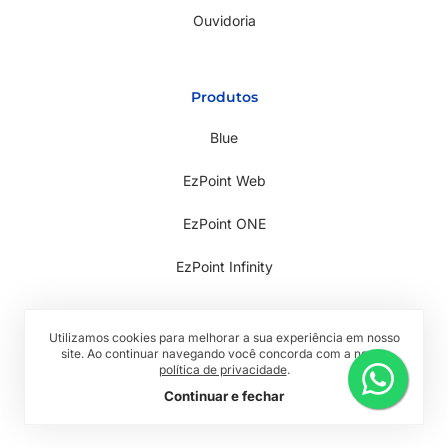
Ouvidoria
Produtos
Blue
EzPoint Web
EzPoint ONE
EzPoint Infinity
Utilizamos cookies para melhorar a sua experiência em nosso
site. Ao continuar navegando você concorda com a nossa
política de privacidade
.
Todos os direitos reservados © 2026 RwTech
Continuar e fechar
Política de Privacidade
Termos de Uso