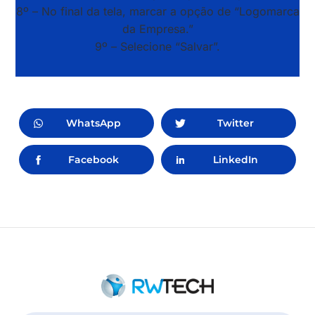
8º – No final da tela, marcar a opção de “Logomarca
da Empresa.”
9º – Selecione “Salvar”.
WhatsApp
Twitter
Facebook
LinkedIn